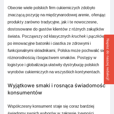
Obecnie wiele polskich firm cukierniczych zdobyło
znaczącą pozycję na międzynarodowej arenie, oferując
produkty zarówno tradycyjne, jak i te nowoczesne,
dostosowane do gustów klientów z różnych zakątków
świata. Począwszy od klasycznych
kruchek
i
pączków
,
Napisz do naszej redakcji!
po innowacyjne batoniki i ciastka ze zdrowymi i
funkcjonalnymi składnikami, Polska może pochwalić się
różnorodnością i bogactwem smaków. Postępy w
logistyce i globalizacja ułatwiły dystrybucję polskich
wyrobów cukierniczych na wszystkich kontynentach.
Wyjątkowe smaki i rosnąca świadomość
konsumentów
Współczesny konsument staje się coraz bardziej
świadomy swoich wyborów w zakresie żywności.