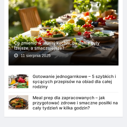
Co zmienić w letniej kuchni, by dania były
lżejsze, a smaczniejsze?
11 sierpnia 2025
Gotowanie jednogarnkowe – 5 szybkich i
sycących przepisów na obiad dla całej
rodziny
Meal prep dla zapracowanych – jak
przygotować zdrowe i smaczne posiłki na
cały tydzień w kilka godzin?