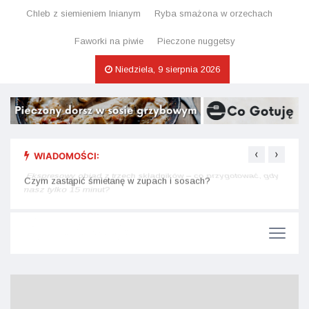
Chleb z siemieniem lnianym
Ryba smażona w orzechach
Faworki na piwie
Pieczone nuggetsy
Niedziela, 9 sierpnia 2026
‹
›
WIADOMOŚCI:
Ekspresowy obiad z trzech składników – co przygotować, gdy
Ciast
Czym zastąpić śmietanę w zupach i sosach?
masz tylko 15 minut?