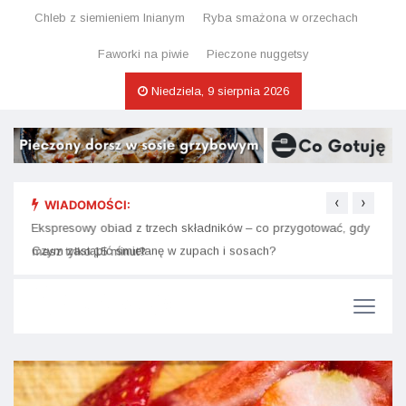
Chleb z siemieniem lnianym
Ryba smażona w orzechach
Faworki na piwie
Pieczone nuggetsy
Niedziela, 9 sierpnia 2026
‹
›
WIADOMOŚCI:
Ekspresowy obiad z trzech składników – co przygotować, gdy
Ciast
masz tylko 15 minut?