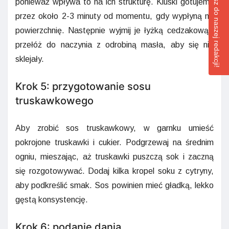
Napisz do naszej redakcji!
ponieważ wpływa to na ich strukturę. Kluski gotujemy
przez około 2-3 minuty od momentu, gdy wypłyną na
powierzchnię. Następnie wyjmij je łyżką cedzakową i
przełóż do naczynia z odrobiną masła, aby się nie
sklejały.
Krok 5: przygotowanie sosu
truskawkowego
Aby zrobić sos truskawkowy, w garnku umieść
pokrojone truskawki i cukier. Podgrzewaj na średnim
ogniu, mieszając, aż truskawki puszczą sok i zaczną
się rozgotowywać. Dodaj kilka kropel soku z cytryny,
aby podkreślić smak. Sos powinien mieć gładką, lekko
gęstą konsystencję.
Krok 6: podanie dania