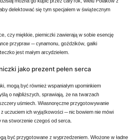
dzisiaj można go kupić przez cały rok, wielu Polaków z
, aby delektować się tym specjałem w świątecznym
ce, czy miękkie, pierniczki zawierają w sobie esencję
zance przypraw ─ cynamonu, goździków, gałki
steczko jest małym arcydziełem.
rniczki jako prezent pełen serca
inki, mogą być również wspaniałym upominkiem
ślą o najbliższych, sprawiają, że na twarzach
szczery uśmiech. Własnoręczne przygotowywanie
 z uczuciem ich wyjątkowości ─ nic bowiem nie mówi
y na stworzenie czegoś od serca.
i mogą być przygotowane z wyprzedzeniem. Włożone w ładne