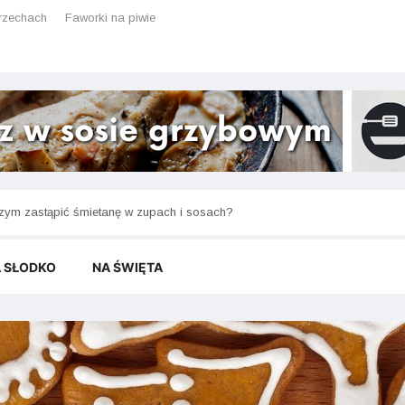
rzechach
Faworki na piwie
kspresowy obiad z trzech składników – co przygotować, gdy masz tylko 15
zym zastąpić śmietanę w zupach i sosach?
 SŁODKO
NA ŚWIĘTA