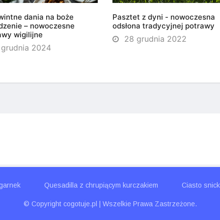
intne dania na boże
Pasztet z dyni - nowoczesna
dzenie – nowoczesne
odsłona tradycyjnej potrawy
awy wigilijne
28 grudnia 2022
 grudnia 2024
 garnek
Quesadilla z chrupiącym kurczakiem
Ciasto snic
© Copyright cogotuje.pl | Wszelkie Prawa Zastrzeżone.