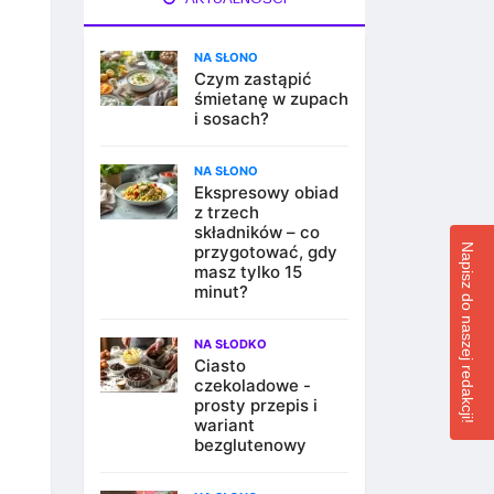
NA SŁONO
Czym zastąpić
śmietanę w zupach
i sosach?
NA SŁONO
Ekspresowy obiad
z trzech
składników – co
Napisz do naszej redakcji!
przygotować, gdy
masz tylko 15
minut?
NA SŁODKO
Ciasto
czekoladowe -
prosty przepis i
wariant
bezglutenowy