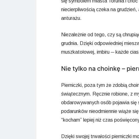
się symbolem miasta Torunia i choć 
niecierpliwością czeka na grudzień
anturażu.
Niezależnie od tego, czy są chrupią
grudnia. Dzięki odpowiedniej mies
muszkatołowej, imbiru ─ każde cia
Nie tylko na choinkę – pie
Pierniczki, poza tym że zdobią cho
świątecznym. Ręcznie robione, z my
obdarowywanych osób pojawia się 
podarunków nieodmiennie wiąże się
“kocham” lepiej niż czas poświęcon
Dzięki swojej trwałości pierniczk