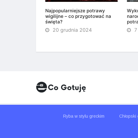
ynek: Tradycja,
Najpopularniejsze potrawy
Wykw
ca domowych
wigilijne – co przygotować na
naro
święta?
potr
 2022
20 grudnia 2024
7
Ryba w stylu greckim
Chłopski