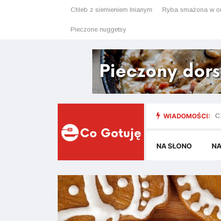
Chleb z siemieniem lnianym
Ryba smażona w o
Pieczone nuggetsy
E
WIADOMOŚCI:
C
NA SŁONO
NA