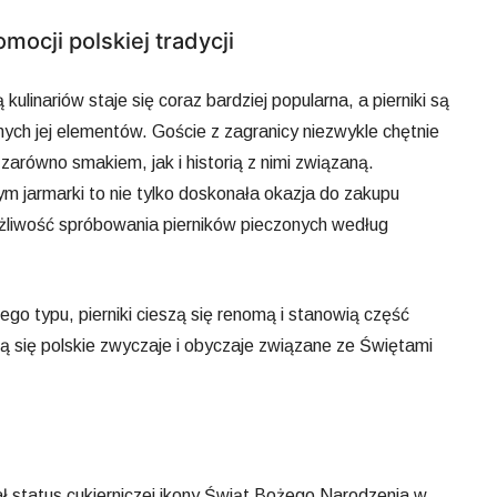
mocji polskiej tradycji
kulinariów staje się coraz bardziej popularna, a pierniki są
ych jej elementów. Goście z zagranicy niezwykle chętnie
 zarówno smakiem, jak i historią z nimi związaną.
 jarmarki to nie tylko doskonała okazja do zakupu
ożliwość spróbowania pierników pieczonych według
go typu, pierniki cieszą się renomą i stanowią część
ją się polskie zwyczaje i obyczaje związane ze Świętami
ał status cukierniczej ikony Świąt Bożego Narodzenia w