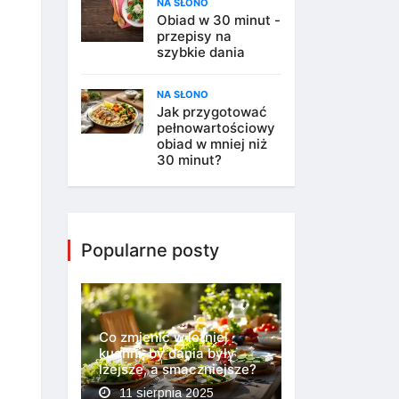
NA SŁONO
Obiad w 30 minut -
przepisy na
szybkie dania
NA SŁONO
Jak przygotować
pełnowartościowy
obiad w mniej niż
30 minut?
Popularne posty
Co zmienić w letniej
kuchni, by dania były
lżejsze, a smaczniejsze?
11 sierpnia 2025