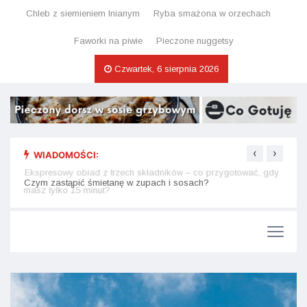
Chleb z siemieniem lnianym
Ryba smażona w orzechach
Faworki na piwie
Pieczone nuggetsy
Czwartek, 6 sierpnia 2026
‹
›
WIADOMOŚCI:
Ekspresowy obiad z trzech składników – co przygotować, gdy
Ciast
masz tylko 15 minut?