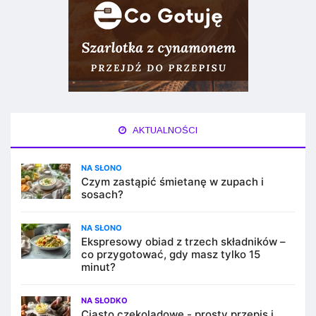
AKTUALNOŚCI
NA SŁONO
Czym zastąpić śmietanę w zupach i
sosach?
NA SŁONO
Ekspresowy obiad z trzech składników –
co przygotować, gdy masz tylko 15
minut?
NA SŁODKO
Ciasto czekoladowe - prosty przepis i