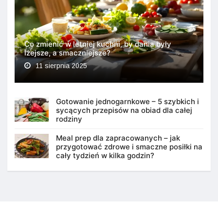
Co zmienić w letniej kuchni, by dania były
lżejsze, a smaczniejsze?
11 sierpnia 2025
Gotowanie jednogarnkowe – 5 szybkich i
sycących przepisów na obiad dla całej
rodziny
Meal prep dla zapracowanych – jak
przygotować zdrowe i smaczne posiłki na
cały tydzień w kilka godzin?