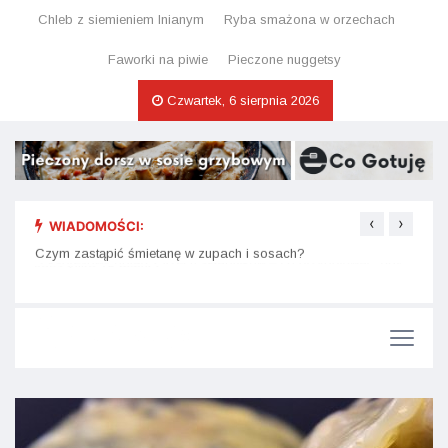
Chleb z siemieniem lnianym
Ryba smażona w orzechach
Faworki na piwie
Pieczone nuggetsy
Czwartek, 6 sierpnia 2026
‹
›
WIADOMOŚCI:
Ekspresowy obiad z trzech składników – co przygotować, gdy
Ciast
Czym zastąpić śmietanę w zupach i sosach?
masz tylko 15 minut?